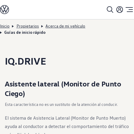
Modelos
Todos los modelos
Línea de SUV
Línea de sedán
Inicio
Propietarios
Acerca de mi vehículo
Ir al
Ir al
Línea compacta
Guías de inicio rápido
contenido
pie de
Línea de EV
página
principal
Comprar
Ofertas actuales
Buscar en inventario
Financiamiento y arrendamiento
IQ.DRIVE
Planes de protección para vehículos
Programas de compra
Programa de usados certificados
DriverGear - Ropa y equipo
Asistente lateral (Monitor de Punto
Accesorios para vehículos
Flota
Ciego)
Introducción a los EV
Propietarios
Acerca de mi vehículo
Esta característica no es un sustituto de la atención al conducir.
Manuales del propietario
Llamadas a revisión
El sistema de Asistencia Lateral (Monitor de Punto Muerto)
Luces de advertencia e indicadoras
Actualizaciones de software del vehículo
ayuda al conductor a detectar el comportamiento del tráfico
Vídeos tutoriales y guías