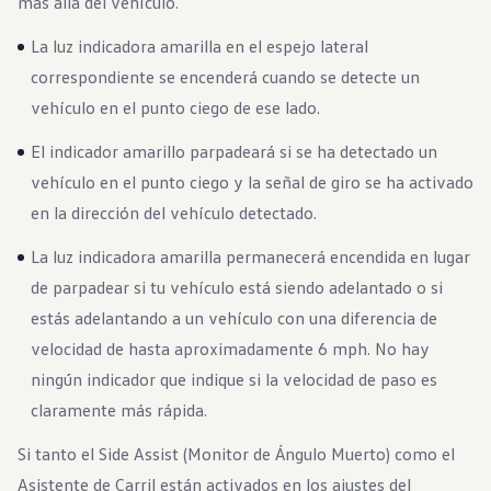
más allá del vehículo.
Garantía e información de mantenimiento
Servicio y mantenimiento
La luz indicadora amarilla en el espejo lateral
Cobertura de mantenimiento
Calendario de mantenimiento
correspondiente se encenderá cuando se detecte un
Asistencia en carretera
vehículo en el punto ciego de ese lado.
Reparación de colisiones certificada
Servicio genuino de Volkswagen
Express Service
El indicador amarillo parpadeará si se ha detectado un
Cobertura de remolque después del servicio
vehículo en el punto ciego y la señal de giro se ha activado
Servicio de vehículos eléctricos
Financiamiento de servicio y piezas
en la dirección del vehículo detectado.
Piezas y accesorios
Piezas
La luz indicadora amarilla permanecerá encendida en lugar
Neumáticos y ruedas
Financiación de servicio y piezas
de parpadear si tu vehículo está siendo adelantado o si
Mi cuenta financiera
estás adelantando a un vehículo con una diferencia de
Cuentas y pagos
Preguntas frecuentes sobre finanzas
velocidad de hasta aproximadamente 6 mph. No hay
Financiación de servicio y piezas
ningún indicador que indique si la velocidad de paso es
Opciones de intercambio y actualización
Aplicaciones y servicios conectados
claramente más rápida.
Aplicación myVW
Actualizaciones de software del vehículo
Si tanto el Side Assist (Monitor de Ángulo Muerto) como el
Planes y servicios conectados
SiriusXM
Asistente de Carril están activados en los ajustes del