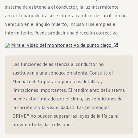
Beneficios para propietarios
sistema de asistencia al conductor, la luz intermitente
Beneficios de tener un EV y de recargarlo
Programa de accesibilidad para conductores
amarilla parpadeará si se intenta cambiar de carril con un
Beneficios de los vehículos usados certificados
vehículo en el ángulo muerto, incluso si se emplea el
Acerca de VW
Misión y valores
intermitente. Puede producir una dirección correctiva.
Nuestra historia
Información Corporativa
Mira el video del monitor activo de punto ciego.
Marca y comunidad
DriverGear - Ropa y equipo
Nuestra Federación de Fútbol de EE. UU.
Las funciones de asistencia al conductor no
Sala de prensa
Moldeado por el pueblo
sustituyen a una conducción atenta. Consulte el
Encuentre un concesionario de Volkswagen
Ayuda y soporte
Manual del Propietario para más detalles y
limitaciones importantes. El rendimiento del sistema
puede estar limitado por el clima, las condiciones de
la carretera y la visibilidad. CI. Las tecnologías
DRIVE® no pueden superar las leyes de la física ni
prevenir todas las colisiones.