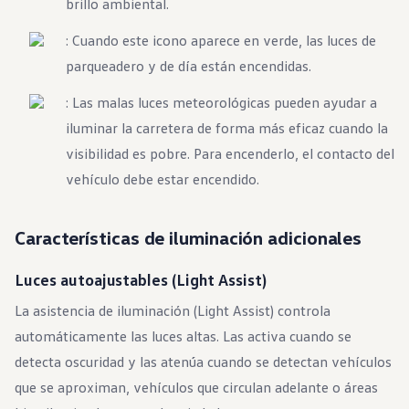
brillo ambiental.
Beneficios para propietarios
Beneficios de tener un EV y de recargarlo
: Cuando este icono aparece en verde, las luces de
Programa de accesibilidad para conductores
Beneficios de los vehículos usados certificados
parqueadero y de día están encendidas.
Acerca de VW
Misión y valores
: Las malas luces meteorológicas pueden ayudar a
Nuestra historia
Información Corporativa
iluminar la carretera de forma más eficaz cuando la
Marca y comunidad
visibilidad es pobre. Para encenderlo, el contacto del
DriverGear - Ropa y equipo
Nuestra Federación de Fútbol de EE. UU.
vehículo debe estar encendido.
Sala de prensa
Moldeado por el pueblo
Encuentre un concesionario de Volkswagen
Características de iluminación adicionales
Ayuda y soporte
Luces autoajustables (Light Assist)
La asistencia de iluminación (Light Assist) controla
automáticamente las luces altas. Las activa cuando se
detecta oscuridad y las atenúa cuando se detectan vehículos
que se aproximan, vehículos que circulan adelante o áreas