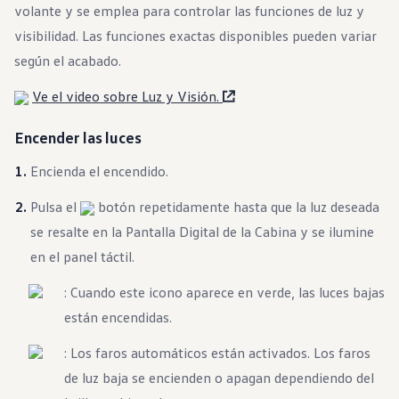
Garantía e información de mantenimiento
volante y se emplea para controlar las funciones de luz y
Servicio y mantenimiento
visibilidad. Las funciones exactas disponibles pueden variar
Cobertura de mantenimiento
Calendario de mantenimiento
según el acabado.
Asistencia en carretera
Reparación de colisiones certificada
Ve el video sobre Luz y Visión.
Servicio genuino de Volkswagen
Express Service
Encender las luces
Cobertura de remolque después del servicio
Servicio de vehículos eléctricos
Financiamiento de servicio y piezas
Encienda el encendido.
Piezas y accesorios
Piezas
Pulsa el
botón repetidamente hasta que la luz deseada
Neumáticos y ruedas
se resalte en la Pantalla Digital de la Cabina y se ilumine
Financiación de servicio y piezas
Mi cuenta financiera
en el panel táctil.
Cuentas y pagos
Preguntas frecuentes sobre finanzas
: Cuando este icono aparece en verde, las luces bajas
Financiación de servicio y piezas
Opciones de intercambio y actualización
están encendidas.
Aplicaciones y servicios conectados
Aplicación myVW
: Los faros automáticos están activados. Los faros
Actualizaciones de software del vehículo
Planes y servicios conectados
de luz baja se encienden o apagan dependiendo del
SiriusXM