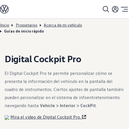
Modelos
Todos los modelos
Línea de SUV
Línea de sedán
Inicio
Propietarios
Acerca de mi vehículo
Ir al
Ir al
Línea compacta
Guías de inicio rápido
contenido
pie de
Línea de EV
página
principal
Comprar
Ofertas actuales
Buscar en inventario
Financiamiento y arrendamiento
Digital Cockpit Pro
Planes de protección para vehículos
Programas de compra
Programa de usados certificados
El Digital Cockpit Pro te permite personalizar cómo se
DriverGear - Ropa y equipo
Accesorios para vehículos
presenta la información del vehículo en la pantalla del
Flota
cuadro de instrumentos. Ciertos ajustes de pantalla también
Introducción a los EV
Propietarios
pueden personalizar en el sistema de infoentretenimiento
Acerca de mi vehículo
navegando hasta
Vehicl
e > Interior > Cock
Pit
.
Manuales del propietario
Llamadas a revisión
Luces de advertencia e indicadoras
Mira el video de Digital Cockpit Pro.
Actualizaciones de software del vehículo
Vídeos tutoriales y guías