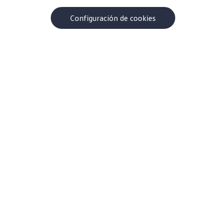
Configuración de cookies
Acerca de Volkswagen
¿Por qué VW?
Contacto
Centro de ayuda
Carreras
Información Corporativa