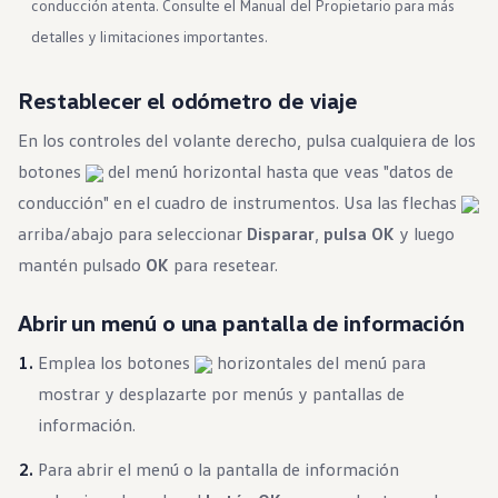
conducción atenta. Consulte el Manual del Propietario para más
Beneficios para propietarios
Beneficios de tener un EV y de recargarlo
detalles y limitaciones importantes.
Programa de accesibilidad para conductores
Beneficios de los vehículos usados certificados
Acerca de VW
Restablecer el odómetro de viaje
Misión y valores
Nuestra historia
En los controles del volante derecho, pulsa cualquiera de los
Información Corporativa
botones
del menú horizontal hasta que veas "datos de
Marca y comunidad
DriverGear - Ropa y equipo
conducción" en el cuadro de instrumentos. Usa las flechas
Nuestra Federación de Fútbol de EE. UU.
Sala de prensa
arriba/abajo para seleccionar
Disparar
,
pulsa OK
y luego
Moldeado por el pueblo
mantén pulsado
OK
para resetear.
Encuentre un concesionario de Volkswagen
Ayuda y soporte
Abrir un menú o una pantalla de información
Emplea los botones
horizontales del menú para
mostrar y desplazarte por menús y pantallas de
información.
Para abrir el menú o la pantalla de información