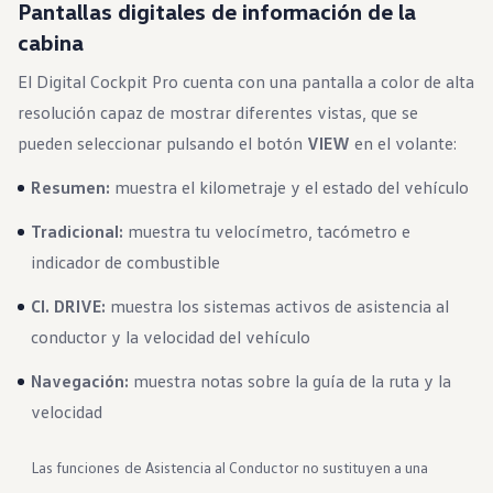
Pantallas digitales de información de la
Garantía e información de mantenimiento
Servicio y mantenimiento
cabina
Cobertura de mantenimiento
Calendario de mantenimiento
El Digital Cockpit Pro cuenta con una pantalla a color de alta
Asistencia en carretera
Reparación de colisiones certificada
resolución capaz de mostrar diferentes vistas, que se
Servicio genuino de Volkswagen
pueden seleccionar pulsando el botón
VIEW
en el volante:
Express Service
Cobertura de remolque después del servicio
Resumen:
muestra el kilometraje y el estado del vehículo
Servicio de vehículos eléctricos
Financiamiento de servicio y piezas
Piezas y accesorios
Tradicional:
muestra tu velocímetro, tacómetro e
Piezas
indicador de combustible
Neumáticos y ruedas
Financiación de servicio y piezas
CI. DRIVE:
muestra los sistemas activos de asistencia al
Mi cuenta financiera
Cuentas y pagos
conductor y la velocidad del vehículo
Preguntas frecuentes sobre finanzas
Financiación de servicio y piezas
Navegación:
muestra notas sobre la guía de la ruta y la
Opciones de intercambio y actualización
Aplicaciones y servicios conectados
velocidad
Aplicación myVW
Actualizaciones de software del vehículo
Planes y servicios conectados
Las funciones de Asistencia al Conductor no sustituyen a una
SiriusXM