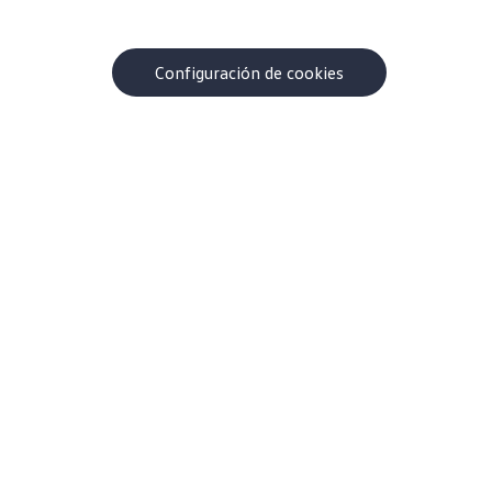
Configuración de cookies
Acerca de Volkswagen
¿Por qué VW?
Contacto
Centro de ayuda
Carreras