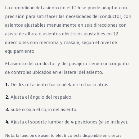
Garantía e información de mantenimiento
La comodidad del asiento en el ID.4 se puede adaptar con
Servicio y mantenimiento
Cobertura de mantenimiento
precisión para satisfacer las necesidades del conductor, con
Calendario de mantenimiento
asientos ajustables manualmente en seis direcciones con
Asistencia en carretera
Reparación de colisiones certificada
ajuste de altura o asientos eléctricos ajustables en 12
Servicio genuino de Volkswagen
Express Service
direcciones con memoria y masaje, según el nivel de
Cobertura de remolque después del servicio
equipamiento.
Servicio de vehículos eléctricos
Financiamiento de servicio y piezas
El asiento del conductor y del pasajero tienen un conjunto
Piezas y accesorios
Piezas
de controles ubicados en el lateral del asiento.
Neumáticos y ruedas
Financiación de servicio y piezas
Desliza el asiento hacia adelante o hacia atrás.
Mi cuenta financiera
Cuentas y pagos
Ajusta el ángulo del respaldo.
Preguntas frecuentes sobre finanzas
Financiación de servicio y piezas
Opciones de intercambio y actualización
Sube o baja el cojín del asiento.
Aplicaciones y servicios conectados
Aplicación myVW
Ajusta el soporte lumbar de 4 posiciones (si se incluye).
Actualizaciones de software del vehículo
Planes y servicios conectados
Nota: la función de asiento eléctrico está disponible en ciertas
SiriusXM