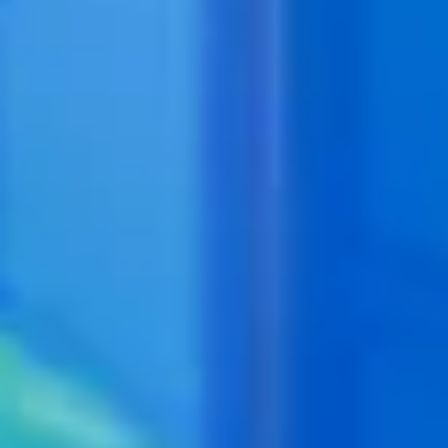
Garantía e información de mantenimiento
Servicio y mantenimiento
Cobertura de mantenimiento
Calendario de mantenimiento
Asistencia en carretera
Reparación de colisiones certificada
Servicio genuino de Volkswagen
Express Service
Cobertura de remolque después del servicio
Servicio de vehículos eléctricos
Financiamiento de servicio y piezas
Piezas y accesorios
Piezas
Neumáticos y ruedas
Financiación de servicio y piezas
Mi cuenta financiera
Cuentas y pagos
Preguntas frecuentes sobre finanzas
Financiación de servicio y piezas
Opciones de intercambio y actualización
Aplicaciones y servicios conectados
Aplicación myVW
Actualizaciones de software del vehículo
Planes y servicios conectados
SiriusXM