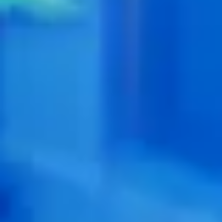
Beneficios para propietarios
Beneficios de tener un EV y de recargarlo
Programa de accesibilidad para conductores
Beneficios de los vehículos usados certificados
Acerca de VW
Misión y valores
Nuestra historia
Información Corporativa
Marca y comunidad
DriverGear - Ropa y equipo
Nuestra Federación de Fútbol de EE. UU.
Sala de prensa
Moldeado por el pueblo
Encuentre un concesionario de Volkswagen
Ayuda y soporte