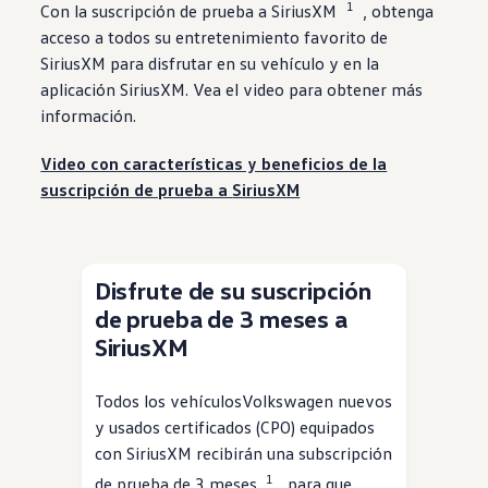
1
Con la suscripción de
prueba
a SiriusXM
, obtenga
Beneficios para propietarios
Beneficios de tener un EV y de recargarlo
acceso a todos su
entretenimiento
favorito de
Programa de accesibilidad para conductores
SiriusXM
para
disfrutar
en su
vehículo
y en la
Beneficios de los vehículos usados certificados
aplicación
SiriusXM
. Vea el video para obtener más
Acerca de VW
Misión y valores
información.
Nuestra historia
Información Corporativa
Video con características y beneficios de la
Marca y comunidad
DriverGear - Ropa y equipo
suscripción de prueba a
SiriusXM
Nuestra Federación de Fútbol de EE. UU.
Sala de prensa
Moldeado por el pueblo
Encuentre un concesionario de Volkswagen
Ayuda y soporte
Disfrute de su suscripción
de prueba de 3 meses a
SiriusXM
Todos los
vehículos
Volkswagen
nuevos
y usados certificados (CPO) equipados
con
SiriusXM
recibirán una subscripción
⁠1
de prueba de 3 meses
para que