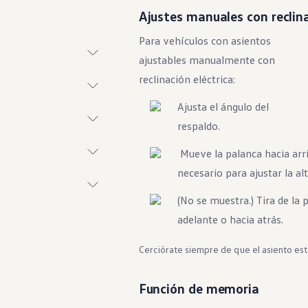
Ajustes manuales con reclina
Para vehículos con asientos
ajustables manualmente con
reclinación eléctrica:
Ajusta el ángulo del
respaldo.
l por voz
Mueve la palanca hacia arri
necesario para ajustar la alt
(No se muestra.) Tira de la 
e asistencia al
adelante o hacia atrás.
Cerciórate siempre de que el asiento es
ados
Función de memoria