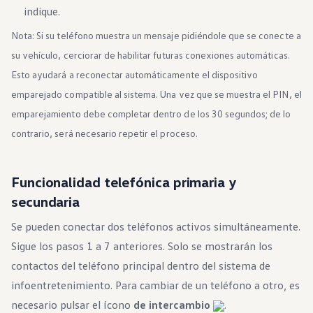
Beneficios para propietarios
indique.
Beneficios de tener un EV y de recargarlo
Programa de accesibilidad para conductores
Nota: Si su teléfono muestra un mensaje pidiéndole que se conecte a
Beneficios de los vehículos usados certificados
su vehículo, cerciorar de habilitar futuras conexiones automáticas.
Acerca de VW
Misión y valores
Esto ayudará a reconectar automáticamente el dispositivo
Nuestra historia
emparejado compatible al sistema. Una vez que se muestra el PIN, el
Información Corporativa
Marca y comunidad
emparejamiento debe completar dentro de los 30 segundos; de lo
DriverGear - Ropa y equipo
Nuestra Federación de Fútbol de EE. UU.
contrario, será necesario repetir el proceso.
Sala de prensa
Moldeado por el pueblo
Encuentre un concesionario de Volkswagen
Funcionalidad telefónica primaria y
Ayuda y soporte
secundaria
Se pueden conectar dos teléfonos activos simultáneamente.
Sigue los pasos 1 a 7 anteriores. Solo se mostrarán los
contactos del teléfono principal dentro del sistema de
infoentretenimiento. Para cambiar de un teléfono a otro, es
necesario pulsar el ícono
de intercambio
.