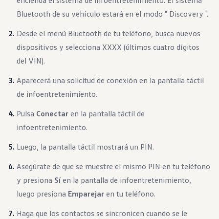
encienda el sistema de infoentretenimiento. El sistema
Garantía e información de mantenimiento
Servicio y mantenimiento
Bluetooth de su vehículo estará en el modo " Discovery ".
Cobertura de mantenimiento
Calendario de mantenimiento
Desde el menú Bluetooth de tu teléfono, busca nuevos
Asistencia en carretera
dispositivos y selecciona XXXX (últimos cuatro dígitos
Reparación de colisiones certificada
Servicio genuino de Volkswagen
del VIN).
Express Service
Cobertura de remolque después del servicio
Aparecerá una solicitud de conexión en la pantalla táctil
Servicio de vehículos eléctricos
Financiamiento de servicio y piezas
de infoentretenimiento.
Piezas y accesorios
Piezas
Pulsa
Conectar
en la pantalla táctil de
Neumáticos y ruedas
infoentretenimiento.
Financiación de servicio y piezas
Mi cuenta financiera
Cuentas y pagos
Luego, la pantalla táctil mostrará un PIN.
Preguntas frecuentes sobre finanzas
Financiación de servicio y piezas
Asegúrate de que se muestre el mismo PIN en tu teléfono
Opciones de intercambio y actualización
y presiona
Sí
en la pantalla de infoentretenimiento,
Aplicaciones y servicios conectados
Aplicación myVW
luego presiona
Emparejar
en tu teléfono.
Actualizaciones de software del vehículo
Planes y servicios conectados
Haga que los contactos se sincronicen cuando se le
SiriusXM