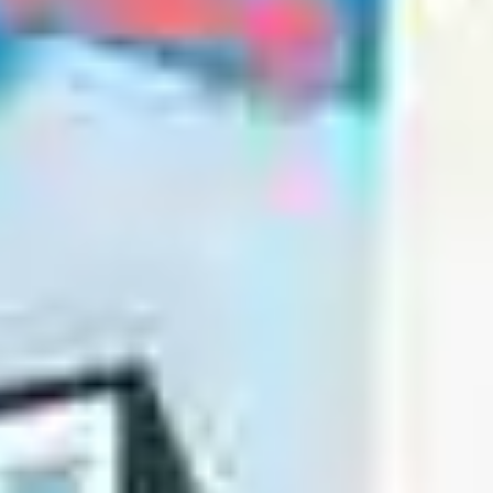
Garantía e información de mantenimiento
Servicio y mantenimiento
Cobertura de mantenimiento
Calendario de mantenimiento
Asistencia en carretera
Reparación de colisiones certificada
Servicio genuino de Volkswagen
Express Service
Cobertura de remolque después del servicio
Servicio de vehículos eléctricos
Financiamiento de servicio y piezas
Piezas y accesorios
Piezas
Neumáticos y ruedas
Financiación de servicio y piezas
Mi cuenta financiera
Cuentas y pagos
Preguntas frecuentes sobre finanzas
Financiación de servicio y piezas
Opciones de intercambio y actualización
Aplicaciones y servicios conectados
Aplicación myVW
Actualizaciones de software del vehículo
Planes y servicios conectados
SiriusXM