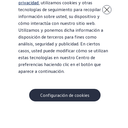
privacidad
, utilizamos cookies y otras
tecnologías de seguimiento para recopilar
información sobre usted, su dispositivo y
cómo interactúa con nuestro sitio web.
Utilizamos y ponemos dicha información a
disposición de terceros para fines como
1
análisis, seguridad y publicidad. En ciertos
casos, usted puede modificar cómo se utilizan
La identificación
de Volkswagen
. Buzz
se sienta frente a
estas tecnologías en nuestro Centro de
una línea de
vehículos
del Grupo
Volkswagen
.
preferencias haciendo clic en el botón que
aparece a continuación.
Configuración de cookies