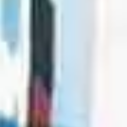
Beneficios para propietarios
Beneficios de tener un EV y de recargarlo
Programa de accesibilidad para conductores
Beneficios de los vehículos usados certificados
Acerca de VW
Misión y valores
Nuestra historia
Información Corporativa
Marca y comunidad
DriverGear - Ropa y equipo
Nuestra Federación de Fútbol de EE. UU.
Sala de prensa
Moldeado por el pueblo
Encuentre un concesionario de Volkswagen
Ayuda y soporte