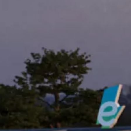
Beneficios para propietarios
Beneficios de tener un EV y de recargarlo
Programa de accesibilidad para conductores
Beneficios de los vehículos usados certificados
Acerca de VW
Misión y valores
Nuestra historia
Información Corporativa
Marca y comunidad
DriverGear - Ropa y equipo
Nuestra Federación de Fútbol de EE. UU.
Sala de prensa
Moldeado por el pueblo
Encuentre un concesionario de Volkswagen
Ayuda y soporte