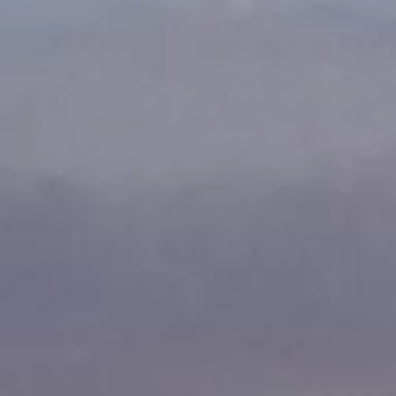
Garantía e información de mantenimiento
Servicio y mantenimiento
Cobertura de mantenimiento
Calendario de mantenimiento
Asistencia en carretera
Reparación de colisiones certificada
Servicio genuino de Volkswagen
Express Service
Cobertura de remolque después del servicio
Servicio de vehículos eléctricos
Financiamiento de servicio y piezas
Piezas y accesorios
Piezas
Neumáticos y ruedas
Financiación de servicio y piezas
Mi cuenta financiera
Cuentas y pagos
Preguntas frecuentes sobre finanzas
Financiación de servicio y piezas
Opciones de intercambio y actualización
Aplicaciones y servicios conectados
Aplicación myVW
Actualizaciones de software del vehículo
Planes y servicios conectados
SiriusXM