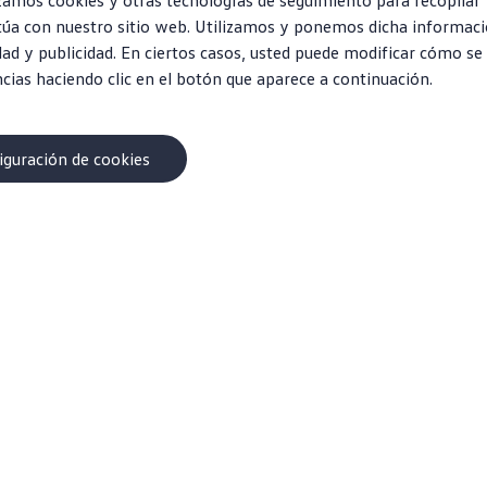
lizamos cookies y otras tecnologías de seguimiento para recopilar
túa con nuestro sitio web. Utilizamos y ponemos dicha informaci
dad y publicidad. En ciertos casos, usted puede modificar cómo se
ncias haciendo clic en el botón que aparece a continuación.
iguración de cookies
prar
Propietarios
Acerca de mi vehículo
Programar servicio
pactos
Aplicaciones y servicios conectados
anes
Beneficios para propietarios
culos usados certificados
Llamadas a revisión