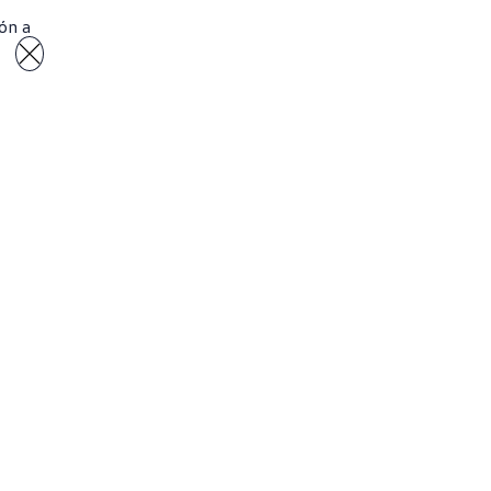
ón a
Redes sociales
Facebook
Instagram
X
YouTube
TikTok