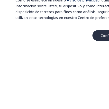
Como se establece en nuestro
Aviso de privacidad
, uti
información sobre usted, su dispositivo y cómo interac
disposición de terceros para fines como análisis, seguri
utilizan estas tecnologías en nuestro Centro de prefere
Conf
Acerca de Volkswagen
Com
¿Por qué VW?
SUV
Contacto
EVs
Centro de ayuda
Com
Carreras
Sed
Información Corporativa
Vehí