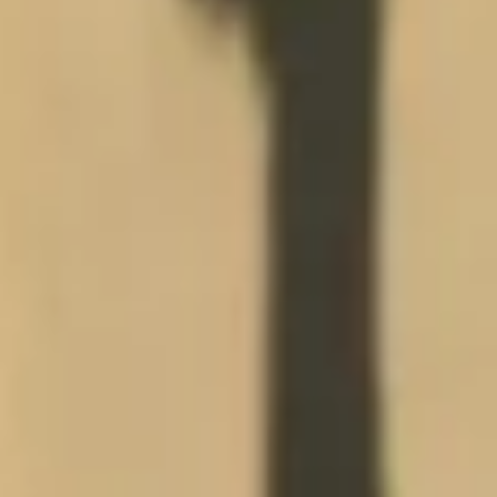
Garantía e información de mantenimiento
Servicio y mantenimiento
Cobertura de mantenimiento
Calendario de mantenimiento
Asistencia en carretera
Reparación de colisiones certificada
Servicio genuino de Volkswagen
Express Service
Cobertura de remolque después del servicio
Servicio de vehículos eléctricos
Financiamiento de servicio y piezas
Piezas y accesorios
Piezas
Neumáticos y ruedas
Financiación de servicio y piezas
Mi cuenta financiera
Cuentas y pagos
Preguntas frecuentes sobre finanzas
Financiación de servicio y piezas
Opciones de intercambio y actualización
Aplicaciones y servicios conectados
Aplicación myVW
Actualizaciones de software del vehículo
Planes y servicios conectados
SiriusXM