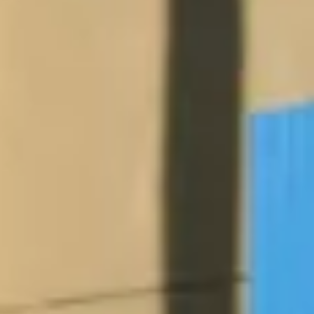
Beneficios para propietarios
Beneficios de tener un EV y de recargarlo
Programa de accesibilidad para conductores
Beneficios de los vehículos usados certificados
Acerca de VW
Misión y valores
Nuestra historia
Información Corporativa
Marca y comunidad
DriverGear - Ropa y equipo
Nuestra Federación de Fútbol de EE. UU.
Sala de prensa
Moldeado por el pueblo
Encuentre un concesionario de Volkswagen
Ayuda y soporte