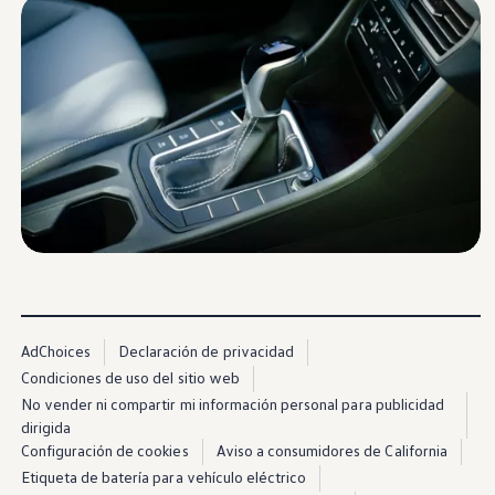
Beneficios para propietarios
Beneficios de tener un EV y de recargarlo
Programa de accesibilidad para conductores
Beneficios de los vehículos usados certificados
Acerca de VW
Misión y valores
Nuestra historia
Información Corporativa
Marca y comunidad
DriverGear - Ropa y equipo
Nuestra Federación de Fútbol de EE. UU.
Sala de prensa
Moldeado por el pueblo
Encuentre un concesionario de Volkswagen
Ayuda y soporte
AdChoices
Declaración de privacidad
Condiciones de uso del sitio web
No vender ni compartir mi información personal para publicidad
dirigida
Configuración de cookies
Aviso a consumidores de California
Etiqueta de batería para vehículo eléctrico