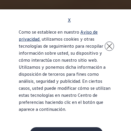
X
Como se establece en nuestro
Aviso de
privacidad
, utilizamos cookies y otras
tecnologías de seguimiento para recopilar
información sobre usted, su dispositivo y
cómo interactúa con nuestro sitio web.
Utilizamos y ponemos dicha información a
disposición de terceros para fines como
análisis, seguridad y publicidad. En ciertos
casos, usted puede modificar cómo se utilizan
estas tecnologías en nuestro Centro de
preferencias haciendo clic en el botón que
MSRP desde
aparece a continuación.
$34,590
2
Conduzca con potencia
Obtenga un manejo superior