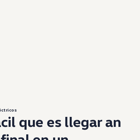
éctricos
cil que es llegar an
final en un