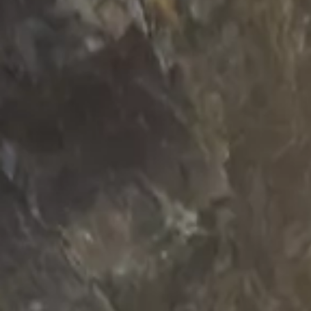
Garantía e información de mantenimiento
Servicio y mantenimiento
Cobertura de mantenimiento
Calendario de mantenimiento
Asistencia en carretera
Reparación de colisiones certificada
Servicio genuino de Volkswagen
Express Service
Cobertura de remolque después del servicio
Servicio de vehículos eléctricos
Financiamiento de servicio y piezas
Piezas y accesorios
Piezas
Neumáticos y ruedas
Financiación de servicio y piezas
Mi cuenta financiera
Cuentas y pagos
Preguntas frecuentes sobre finanzas
Financiación de servicio y piezas
Opciones de intercambio y actualización
Aplicaciones y servicios conectados
Aplicación myVW
Actualizaciones de software del vehículo
Planes y servicios conectados
SiriusXM