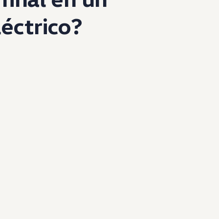
léctrico
?