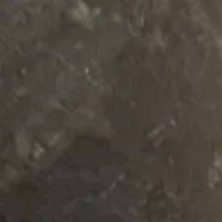
Beneficios para propietarios
Beneficios de tener un EV y de recargarlo
Programa de accesibilidad para conductores
Beneficios de los vehículos usados certificados
Acerca de VW
Misión y valores
Nuestra historia
Información Corporativa
Marca y comunidad
DriverGear - Ropa y equipo
Nuestra Federación de Fútbol de EE. UU.
Sala de prensa
Moldeado por el pueblo
Encuentre un concesionario de Volkswagen
Ayuda y soporte