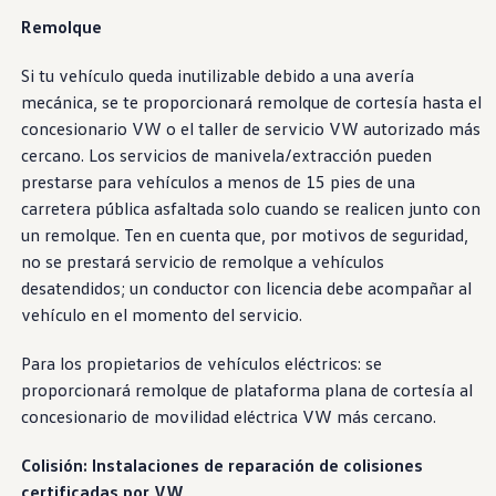
Garantía e información de mantenimiento
Remolque
Servicio y mantenimiento
Cobertura de mantenimiento
Calendario de mantenimiento
Si tu
vehículo
queda inutilizable debido a una avería
Asistencia en carretera
mecánica, se te proporcionará remolque de cortesía hasta el
Reparación de colisiones certificada
concesionario VW o el taller
de servicio
VW autorizado más
Servicio genuino de Volkswagen
Express Service
cercano. Los
servicios
de manivela/extracción pueden
Cobertura de remolque después del servicio
prestarse para
vehículos
a menos de 15 pies de una
Servicio de vehículos eléctricos
carretera pública asfaltada solo cuando se realicen junto con
Financiamiento de servicio y piezas
Piezas y accesorios
un remolque. Ten en cuenta que, por
motivos de seguridad
,
Piezas
no se prestará
servicio
de remolque a
vehículos
Neumáticos y ruedas
desatendidos; un
conductor
con licencia debe acompañar al
Financiación de servicio y piezas
Mi cuenta financiera
vehículo
en el momento del
servicio
.
Cuentas y pagos
Preguntas frecuentes sobre finanzas
Para los propietarios de vehículos eléctricos: se
Financiación de servicio y piezas
Opciones de intercambio y actualización
proporcionará remolque de plataforma plana de cortesía al
Aplicaciones y servicios conectados
concesionario de movilidad eléctrica VW más cercano.
Aplicación myVW
Actualizaciones de software del vehículo
Colisión: Instalaciones de reparación de colisiones
Planes y servicios conectados
SiriusXM
certificadas por VW