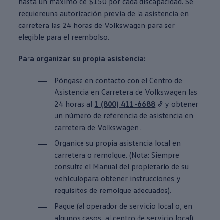
hasta un máximo de $150 por cada discapacidad. Se
requiere
una autorización
previa de la asistencia en
carretera las 24 horas de
Volkswagen
para ser
elegible
para el reembolso.
Para organizar su propia
asistencia
:
Póngase en contacto con el Centro de
Asistencia en Carretera de
Volkswagen
las
24 horas al
1 (800) 411-6688
y obtener
un número de referencia de asistencia en
carretera
de Volkswagen
.
Organice su propia
asistencia local
en
carretera
o remolque. (Nota: Siempre
consulte el Manual del propietario de su
vehículo
para obtener instrucciones y
requisitos de remolque adecuados).
Pague (al operador de
servicio
local o, en
algunos casos, al centro de
servicio
local)