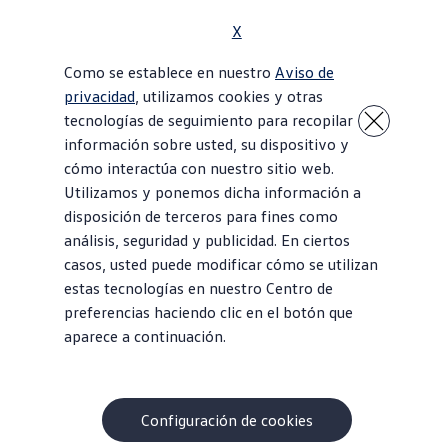
Servicios
de remolque
y carretera
X
aplicables a llaves perdidas o rotas.
Como se establece en nuestro
Aviso de
Servicios de remolque
y de carretera
privacidad
, utilizamos cookies y otras
debidos a averías no relacionadas con
tecnologías de seguimiento para recopilar
accidentes aplicables a las reclamaciones
información sobre usted, su dispositivo y
de seguros (p. ej. vandalismo, incendios,
cómo interactúa con nuestro sitio web.
inundaciones, etc.).
Utilizamos y ponemos dicha información a
Remolcar un
vehículo
desde un
disposición de terceros para fines como
concesionario/instalación autorizado capaz
análisis, seguridad y publicidad. En ciertos
de proporcionar las reparaciones
casos, usted puede modificar cómo se utilizan
necesarias a otro distribución/instalación
estas tecnologías en nuestro Centro de
autorizada por cualquier motivo.
preferencias haciendo clic en el botón que
aparece a continuación.
El costo de cualquier pieza, mano de obra
(que no sean los “Servicios de asistencia en
carretera” descritos anteriormente),
suministros o materiales, a menos que se
Configuración de cookies
indique lo contrario bajo la Garantía