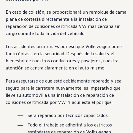
Beneficios para propietarios
Beneficios de tener un EV y de recargarlo
En caso de colisión, se proporcionará un remolque de cama
Programa de accesibilidad para conductores
plana de cortesía directamente a la instalación de
Beneficios de los vehículos usados certificados
Acerca de VW
reparación de colisiones certificada VW más cercana sin
Misión y valores
cargo durante toda la vida del vehículo.
Nuestra historia
Información Corporativa
Marca y comunidad
Los accidentes ocurren. Es por eso que
Volkswagen
pone
DriverGear - Ropa y equipo
tanto énfasis en la seguridad. Después de la salud y el
Nuestra Federación de Fútbol de EE. UU.
bienestar de nuestros conductores y pasajeros, nuestra
Sala de prensa
Moldeado por el pueblo
atención se centra claramente en el auto mismo.
Encuentre un concesionario de Volkswagen
Ayuda y soporte
Para asegurarse de que esté debidamente reparado y sea
seguro para la carretera nuevamente, es imperativo que
lleve su automóvil a una instalación de reparación de
colisiones certificada por VW. Y aquí está el por qué:
Será reparado por
técnicos
capacitados.
Todo el trabajo se adherirá a los
estrictos
estándares de reparación de Volkswagen .