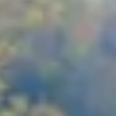
Garantía e información de mantenimiento
Servicio y mantenimiento
Cobertura de mantenimiento
Calendario de mantenimiento
Asistencia en carretera
Reparación de colisiones certificada
Servicio genuino de Volkswagen
Express Service
Cobertura de remolque después del servicio
Servicio de vehículos eléctricos
Financiamiento de servicio y piezas
Piezas y accesorios
Piezas
Neumáticos y ruedas
Financiación de servicio y piezas
Mi cuenta financiera
Cuentas y pagos
Preguntas frecuentes sobre finanzas
Financiación de servicio y piezas
Opciones de intercambio y actualización
Aplicaciones y servicios conectados
Aplicación myVW
Actualizaciones de software del vehículo
Planes y servicios conectados
SiriusXM