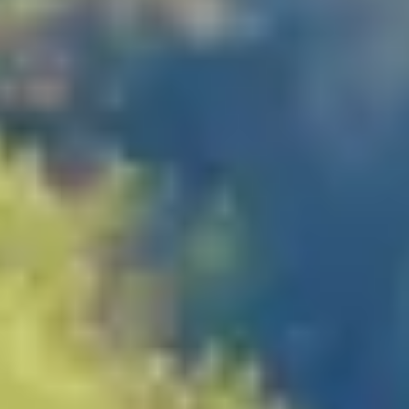
Beneficios para propietarios
Beneficios de tener un EV y de recargarlo
Programa de accesibilidad para conductores
Beneficios de los vehículos usados certificados
Acerca de VW
Misión y valores
Nuestra historia
Información Corporativa
Marca y comunidad
DriverGear - Ropa y equipo
Nuestra Federación de Fútbol de EE. UU.
Sala de prensa
Moldeado por el pueblo
Encuentre un concesionario de Volkswagen
Ayuda y soporte