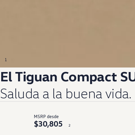
1
El Tiguan
Compact
SU
Saluda a la buena vida.
MSRP desde
$30,805
2