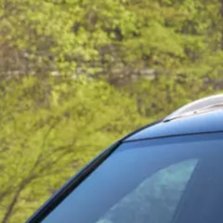
Beneficios para propietarios
Beneficios de tener un EV y de recargarlo
Programa de accesibilidad para conductores
Beneficios de los vehículos usados certificados
Acerca de VW
Misión y valores
Nuestra historia
Información Corporativa
Marca y comunidad
DriverGear - Ropa y equipo
Nuestra Federación de Fútbol de EE. UU.
Sala de prensa
Moldeado por el pueblo
Encuentre un concesionario de Volkswagen
Ayuda y soporte