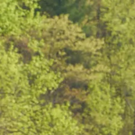
Garantía e información de mantenimiento
Servicio y mantenimiento
Cobertura de mantenimiento
Calendario de mantenimiento
Asistencia en carretera
Reparación de colisiones certificada
Servicio genuino de Volkswagen
Express Service
Cobertura de remolque después del servicio
Servicio de vehículos eléctricos
Financiamiento de servicio y piezas
Piezas y accesorios
Piezas
Neumáticos y ruedas
Financiación de servicio y piezas
Mi cuenta financiera
Cuentas y pagos
Preguntas frecuentes sobre finanzas
Financiación de servicio y piezas
Opciones de intercambio y actualización
Aplicaciones y servicios conectados
Aplicación myVW
Actualizaciones de software del vehículo
Planes y servicios conectados
SiriusXM