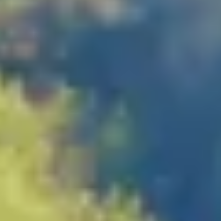
Beneficios para propietarios
Beneficios de tener un EV y de recargarlo
Programa de accesibilidad para conductores
Beneficios de los vehículos usados certificados
Acerca de VW
Misión y valores
Nuestra historia
Información Corporativa
Marca y comunidad
DriverGear - Ropa y equipo
Nuestra Federación de Fútbol de EE. UU.
Sala de prensa
Moldeado por el pueblo
Encuentre un concesionario de Volkswagen
Ayuda y soporte