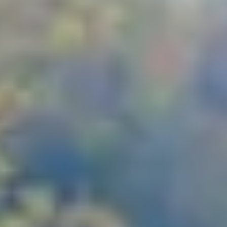
Garantía e información de mantenimiento
Servicio y mantenimiento
Cobertura de mantenimiento
Calendario de mantenimiento
Asistencia en carretera
Reparación de colisiones certificada
Servicio genuino de Volkswagen
Express Service
Cobertura de remolque después del servicio
Servicio de vehículos eléctricos
Financiamiento de servicio y piezas
Piezas y accesorios
Piezas
Neumáticos y ruedas
Financiación de servicio y piezas
Mi cuenta financiera
Cuentas y pagos
Preguntas frecuentes sobre finanzas
Financiación de servicio y piezas
Opciones de intercambio y actualización
Aplicaciones y servicios conectados
Aplicación myVW
Actualizaciones de software del vehículo
Planes y servicios conectados
SiriusXM