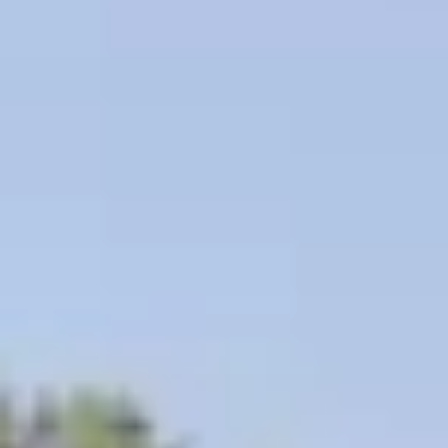
Beneficios para propietarios
Beneficios de tener un EV y de recargarlo
Programa de accesibilidad para conductores
Beneficios de los vehículos usados certificados
Acerca de VW
Misión y valores
Nuestra historia
Información Corporativa
Marca y comunidad
DriverGear - Ropa y equipo
Nuestra Federación de Fútbol de EE. UU.
Sala de prensa
Moldeado por el pueblo
Encuentre un concesionario de Volkswagen
Ayuda y soporte