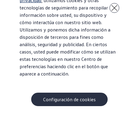
privacidad
, utilizamos cookies y otras
tecnologías de seguimiento para recopilar
información sobre usted, su dispositivo y
cómo interactúa con nuestro sitio web.
Utilizamos y ponemos dicha información a
disposición de terceros para fines como
análisis, seguridad y publicidad. En ciertos
casos, usted puede modificar cómo se utilizan
estas tecnologías en nuestro Centro de
preferencias haciendo clic en el botón que
aparece a continuación.
Obtén verdadera potencia
Toma el control
228 caballos de
Transmisión manual
fuerza y 258 lb-pie
de 6 velocidades o
de torque
transmisión
Configuración de cookies
automática DSG®
de 7 velocidades
Inicio
Modelos
Jetta GLI