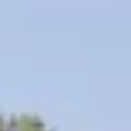
Beneficios para propietarios
Beneficios de tener un EV y de recargarlo
Programa de accesibilidad para conductores
Beneficios de los vehículos usados certificados
Acerca de VW
Misión y valores
Nuestra historia
Información Corporativa
Marca y comunidad
DriverGear - Ropa y equipo
Nuestra Federación de Fútbol de EE. UU.
Sala de prensa
Moldeado por el pueblo
Encuentre un concesionario de Volkswagen
Ayuda y soporte