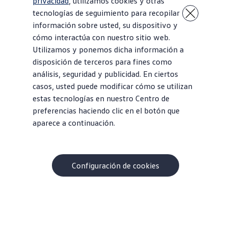
privacidad
, utilizamos cookies y otras
tecnologías de seguimiento para recopilar
información sobre usted, su dispositivo y
cómo interactúa con nuestro sitio web.
Utilizamos y ponemos dicha información a
disposición de terceros para fines como
análisis, seguridad y publicidad. En ciertos
casos, usted puede modificar cómo se utilizan
estas tecnologías en nuestro Centro de
preferencias haciendo clic en el botón que
aparece a continuación.
Obtén verdadera potencia
Toma el control
228 caballos de
Transmisión manual
fuerza y 258 lb-pie
de 6 velocidades o
de torque
transmisión
Configuración de cookies
automática DSG®
de 7 velocidades
Inicio
Modelos
Jetta GLI