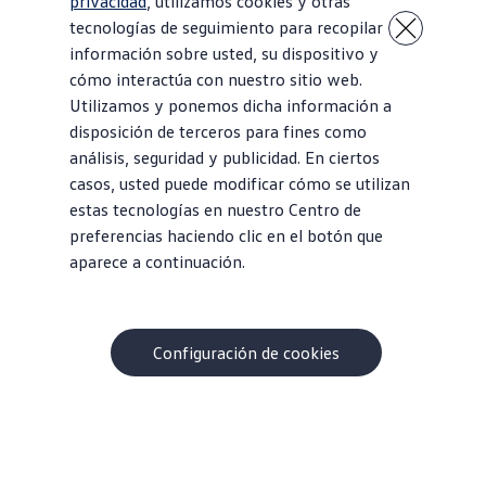
privacidad
, utilizamos cookies y otras
frecuencia. Los flujos interconectados están
en todas
tecnologías de seguimiento para recopilar
partes
para un viaje más intuitivo y, con una generosa
información sobre usted, su dispositivo y
capacidad de carga, el ID.4 realmente puede tener espacio
cómo interactúa con nuestro sitio web.
para
cada
una de tus partes.
Es un SUV luego de todo.
Utilizamos y ponemos dicha información a
disposición de terceros para fines como
Nos enorgullece ensamblar cada ID.4 en
Chattanooga
,
análisis, seguridad y publicidad. En ciertos
Tennessee. Ese es el estado en el que estamos ubicados,
casos, usted puede modificar cómo se utilizan
para llevarte más allá de un viaje ordinario.
estas tecnologías en nuestro Centro de
preferencias haciendo clic en el botón que
Explorar el ID.4
Diseñe su ID.4
aparece a continuación.
Configuración de cookies
Muchas razones para elegir un
Volkswagen