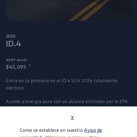
2026
​ID.4
MSRP desde
3
$45,095
Entra en tu potencia en el ID.4 SUV 2026
totalmente
eléctrico.
Accede a energía pura con un alcance estimado por la EPA
4
de 291 millas con una carga completa.
La tracción total
disponible te lleva de 0 a 60 millas por hora en menos de
X
5
cinco segundos
e Interior Tech se sincroniza con
Como se establece en nuestro
Aviso de
dispositivos celulares compatibles para adaptarse a tu