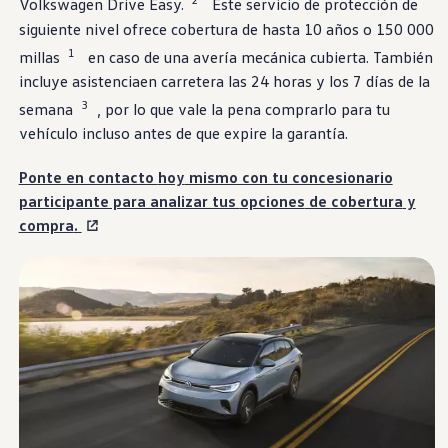
Volkswagen
Drive Easy.
Este
servicio
de
protección
de
Garantía e información de mantenimiento
Servicio y mantenimiento
siguiente nivel
ofrece
cobertura
de hasta 10 años o 150 000
Cobertura de mantenimiento
1
millas
en caso de una avería mecánica cubierta. También
Calendario de mantenimiento
incluye
asistencia
en carretera las 24 horas y los 7 días de la
Asistencia en carretera
Reparación de colisiones certificada
3
semana
, por lo que vale
la pena comprarlo
para tu
Servicio genuino de Volkswagen
vehículo
incluso antes de que expire la garantía.
Express Service
Cobertura de remolque después del servicio
Servicio de vehículos eléctricos
Ponte en contacto
hoy
mismo con tu concesionario
Financiamiento de servicio y piezas
participante para analizar tus
opciones
de
cobertura
y
Piezas y accesorios
Piezas
compra
.
Neumáticos y ruedas
Financiación de servicio y piezas
Mi cuenta financiera
Cuentas y pagos
Preguntas frecuentes sobre finanzas
Financiación de servicio y piezas
Opciones de intercambio y actualización
Aplicaciones y servicios conectados
Aplicación myVW
Actualizaciones de software del vehículo
Planes y servicios conectados
SiriusXM