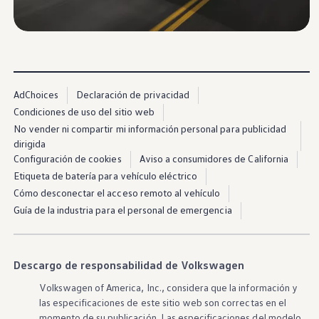
Beneficios para propietarios
Beneficios de tener un EV y de recargarlo
Programa de accesibilidad para conductores
Beneficios de los vehículos usados certificados
Acerca de VW
Misión y valores
Nuestra historia
AdChoices
Declaración de privacidad
Información Corporativa
Marca y comunidad
Condiciones de uso del sitio web
DriverGear - Ropa y equipo
No vender ni compartir mi información personal para publicidad
Nuestra Federación de Fútbol de EE. UU.
dirigida
Sala de prensa
Configuración de cookies
Aviso a consumidores de California
Moldeado por el pueblo
Encuentre un concesionario de Volkswagen
Etiqueta de batería para vehículo eléctrico
Ayuda y soporte
Cómo desconectar el acceso remoto al vehículo
Guía de la industria para el personal de emergencia
Descargo de responsabilidad de Volkswagen
Volkswagen
of America, Inc., considera que la
información
y
las especificaciones de este sitio web son correctas en el
momento de su publicación. Las especificaciones del modelo